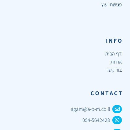
פגישת יעוץ
I N F O
דף הבית
אודות
צור קשר
C O N T A C T
agam@a-p-m.co.il
054-5642428